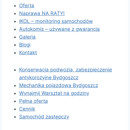
Oferta
Naprawa NA RATY!
IKOL – monitoring samochodów
Autokomis – używane z gwarancją
Galeria
Blogi
Kontakt
Konserwacja podwozia, zabezpieczenie
antykorozyjne Bydgoszcz
Mechanika pojazdowa Bydgoszcz
Wynajmij Warsztat na godziny
Pełna oferta
Cennik
Samochód zastępczy