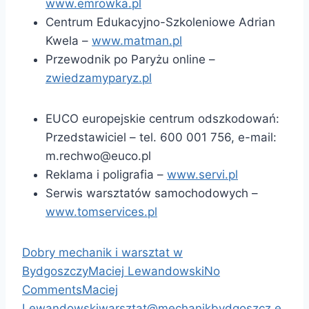
www.emrowka.pl
Centrum Edukacyjno-Szkoleniowe Adrian
Kwela –
www.matman.pl
Przewodnik po Paryżu online –
zwiedzamyparyz.pl
EUCO europejskie centrum odszkodowań:
Przedstawiciel – tel. 600 001 756, e-mail:
m.rechwo@euco.pl
Reklama i poligrafia –
www.servi.pl
Serwis warsztatów samochodowych –
www.tomservices.pl
Dobry mechanik i warsztat w
Bydgoszczy
Maciej Lewandowski
No
Comments
Maciej
Lewandowski
warsztat@mechanikbydgoszcz.e