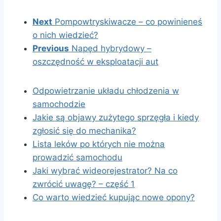
Next
Pompowtryskiwacze – co powinieneś
o nich wiedzieć?
Previous
Napęd hybrydowy –
oszczędność w eksploatacji aut
Odpowietrzanie układu chłodzenia w
samochodzie
Jakie są objawy zużytego sprzęgła i kiedy
zgłosić się do mechanika?
Lista leków po których nie można
prowadzić samochodu
Jaki wybrać wideorejestrator? Na co
zwrócić uwagę? – część 1
Co warto wiedzieć kupując nowe opony?