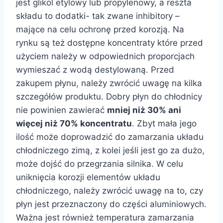
jest glikol etylowy lub propylenowy, a reszta
składu to dodatki- tak zwane inhibitory –
mające na celu ochronę przed korozją. Na
rynku są też dostępne koncentraty które przed
użyciem należy w odpowiednich proporcjach
wymieszać z wodą destylowaną. Przed
zakupem płynu, należy zwrócić uwagę na kilka
szczegółów produktu. Dobry płyn do chłodnicy
nie powinien zawierać
mniej niż 30% ani
więcej niż 70% koncentratu
. Zbyt mała jego
ilość może doprowadzić do zamarzania układu
chłodniczego zimą, z kolei jeśli jest go za dużo,
może dojść do przegrzania silnika. W celu
uniknięcia korozji elementów układu
chłodniczego, należy zwrócić uwagę na to, czy
płyn jest przeznaczony do części aluminiowych.
Ważna jest również temperatura zamarzania