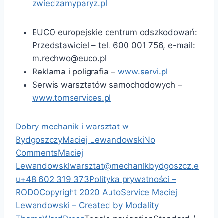
zwiedzamyparyz.pl
EUCO europejskie centrum odszkodowań:
Przedstawiciel – tel. 600 001 756, e-mail:
m.rechwo@euco.pl
Reklama i poligrafia –
www.servi.pl
Serwis warsztatów samochodowych –
www.tomservices.pl
Dobry mechanik i warsztat w
Bydgoszczy
Maciej Lewandowski
No
Comments
Maciej
Lewandowski
warsztat@mechanikbydgoszcz.e
u
+48 602 319 373
Polityka prywatności –
RODO
Copyright 2020 AutoService Maciej
Lewandowski – Created by
Modality