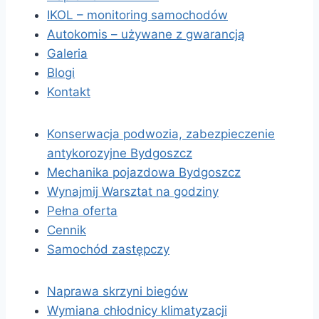
IKOL – monitoring samochodów
Autokomis – używane z gwarancją
Galeria
Blogi
Kontakt
Konserwacja podwozia, zabezpieczenie
antykorozyjne Bydgoszcz
Mechanika pojazdowa Bydgoszcz
Wynajmij Warsztat na godziny
Pełna oferta
Cennik
Samochód zastępczy
Naprawa skrzyni biegów
Wymiana chłodnicy klimatyzacji