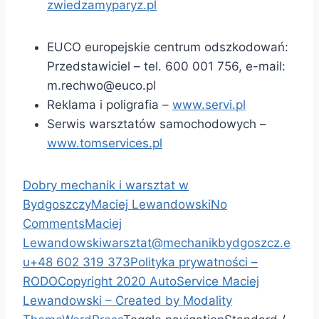
zwiedzamyparyz.pl
EUCO europejskie centrum odszkodowań:
Przedstawiciel – tel. 600 001 756, e-mail:
m.rechwo@euco.pl
Reklama i poligrafia –
www.servi.pl
Serwis warsztatów samochodowych –
www.tomservices.pl
Dobry mechanik i warsztat w
Bydgoszczy
Maciej Lewandowski
No
Comments
Maciej
Lewandowski
warsztat@mechanikbydgoszcz.e
u
+48 602 319 373
Polityka prywatności –
RODO
Copyright 2020 AutoService Maciej
Lewandowski – Created by
Modality