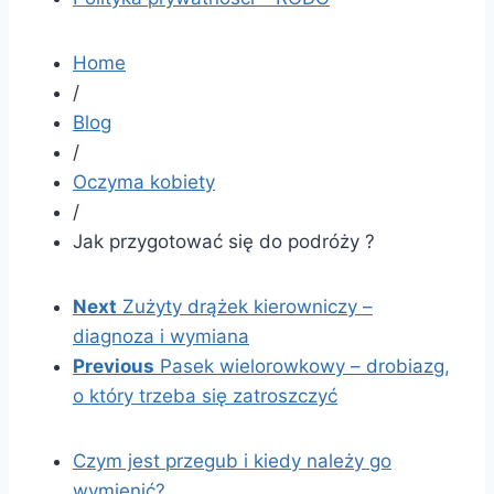
Home
/
Blog
/
Oczyma kobiety
/
Jak przygotować się do podróży ?
Next
Zużyty drążek kierowniczy –
diagnoza i wymiana
Previous
Pasek wielorowkowy – drobiazg,
o który trzeba się zatroszczyć
Czym jest przegub i kiedy należy go
wymienić?