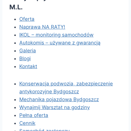
M.L.
Oferta
Naprawa NA RATY!
IKOL – monitoring samochodów
Autokomis – używane z gwarancją
Galeria
Blogi
Kontakt
Konserwacja podwozia, zabezpieczenie
antykorozyjne Bydgoszcz
Mechanika pojazdowa Bydgoszcz
Wynajmij Warsztat na godziny
Pełna oferta
Cennik
Samochód zastępczy