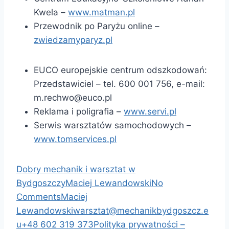
Kwela –
www.matman.pl
Przewodnik po Paryżu online –
zwiedzamyparyz.pl
EUCO europejskie centrum odszkodowań:
Przedstawiciel – tel. 600 001 756, e-mail:
m.rechwo@euco.pl
Reklama i poligrafia –
www.servi.pl
Serwis warsztatów samochodowych –
www.tomservices.pl
Dobry mechanik i warsztat w
Bydgoszczy
Maciej Lewandowski
No
Comments
Maciej
Lewandowski
warsztat@mechanikbydgoszcz.e
u
+48 602 319 373
Polityka prywatności –