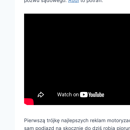
pozwu sądowego.
Audi
to potrafi.
Pierwszą trójkę najlepszych reklam motoryzac
sam podjazd na skocznie do dziś robią piorun