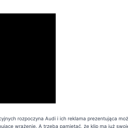
yjnych rozpoczyna Audi i ich reklama prezentująca możl
ujące wrażenie. A trzeba pamiętać, że klip ma już swoje