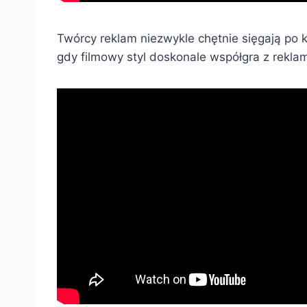
Twórcy reklam niezwykle chętnie sięgają po 
gdy filmowy styl doskonale współgra z rekla