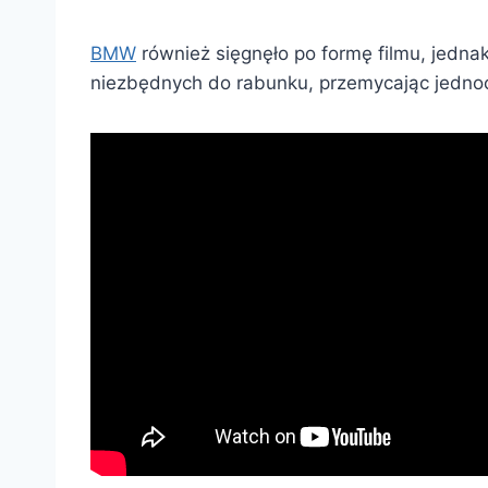
BMW
również sięgnęło po formę filmu, jedna
niezbędnych do rabunku, przemycając jednoc