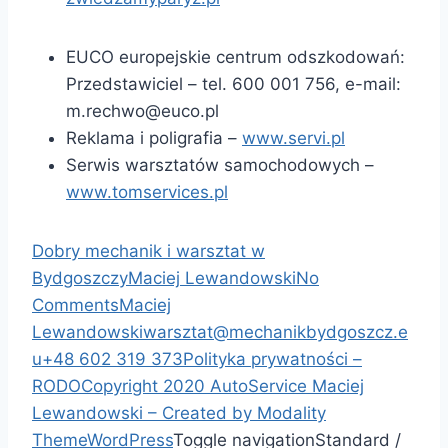
EUCO europejskie centrum odszkodowań:
Przedstawiciel – tel. 600 001 756, e-mail:
m.rechwo@euco.pl
Reklama i poligrafia –
www.servi.pl
Serwis warsztatów samochodowych –
www.tomservices.pl
Dobry mechanik i warsztat w
Bydgoszczy
Maciej Lewandowski
No
Comments
Maciej
Lewandowski
warsztat@mechanikbydgoszcz.e
u
+48 602 319 373
Polityka prywatności –
RODO
Copyright 2020 AutoService Maciej
Lewandowski – Created by
Modality
Theme
WordPress
Toggle navigation
Standard
/