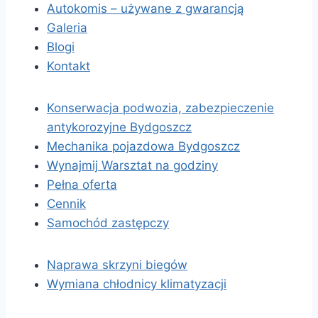
Autokomis – używane z gwarancją
Galeria
Blogi
Kontakt
Konserwacja podwozia, zabezpieczenie
antykorozyjne Bydgoszcz
Mechanika pojazdowa Bydgoszcz
Wynajmij Warsztat na godziny
Pełna oferta
Cennik
Samochód zastępczy
Naprawa skrzyni biegów
Wymiana chłodnicy klimatyzacji