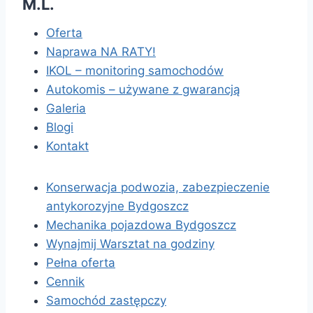
M.L.
Oferta
Naprawa NA RATY!
IKOL – monitoring samochodów
Autokomis – używane z gwarancją
Galeria
Blogi
Kontakt
Konserwacja podwozia, zabezpieczenie
antykorozyjne Bydgoszcz
Mechanika pojazdowa Bydgoszcz
Wynajmij Warsztat na godziny
Pełna oferta
Cennik
Samochód zastępczy