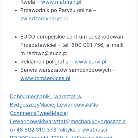
Kwela –
www.matman.pl
Przewodnik po Paryżu online –
zwiedzamyparyz.pl
EUCO europejskie centrum odszkodowań:
Przedstawiciel – tel. 600 001 756, e-mail:
m.rechwo@euco.pl
Reklama i poligrafia –
www.servi.pl
Serwis warsztatów samochodowych –
www.tomservices.pl
Dobry mechanik i warsztat w
Bydgoszczy
Maciej Lewandowski
No
Comments
Tweet
Maciej
Lewandowski
warsztat@mechanikbydgoszcz.e
u
+48 602 319 373
Polityka prywatności –
RODO
Copyright 2020 AutoService Maciej