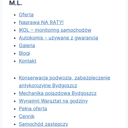
M.L.
Oferta
Naprawa NA RATY!
IKOL – monitoring samochodów
Autokomis – używane z gwarancją
Galeria
Blogi
Kontakt
Konserwacja podwozia, zabezpieczenie
antykorozyjne Bydgoszcz
Mechanika pojazdowa Bydgoszcz
Wynajmij Warsztat na godziny
Pełna oferta
Cennik
Samochód zastępczy