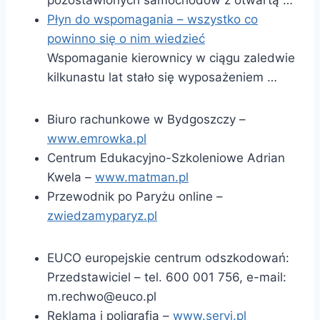
Płyn do wspomagania – wszystko co
powinno się o nim wiedzieć
Wspomaganie kierownicy w ciągu zaledwie
kilkunastu lat stało się wyposażeniem …
Biuro rachunkowe w Bydgoszczy –
www.emrowka.pl
Centrum Edukacyjno-Szkoleniowe Adrian
Kwela –
www.matman.pl
Przewodnik po Paryżu online –
zwiedzamyparyz.pl
EUCO europejskie centrum odszkodowań:
Przedstawiciel – tel. 600 001 756, e-mail:
m.rechwo@euco.pl
Reklama i poligrafia –
www.servi.pl