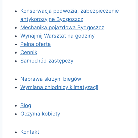
Konserwacja podwozia, zabezpieczenie
antykorozyjne Bydgoszcz
Mechanika pojazdowa Bydgoszcz
Wynajmij Warsztat na godziny
Pełna oferta
Cennik
Samochód zastępczy
Naprawa skrzyni biegów
Wymiana chłodnicy klimatyzacji
Blog
Oczyma kobiety
Kontakt