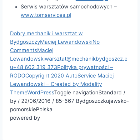
Serwis warsztatów samochodowych –
www.tomservices.pl
Dobry mechanik i warsztat w
Bydgoszczy
Maciej Lewandowski
No
Comments
Maciej
Lewandowski
warsztat@mechanikbydgoszcz.e
u
+48 602 319 373
Polityka prywatności –
RODO
Copyright 2020 AutoService Maciej
Lewandowski – Created by
Modality
Theme
WordPress
Toggle navigation
Standard
/
by
/
22/06/2016
/
85-667
Bydgoszcz
kujawsko-
pomorskie
Polska
powered by