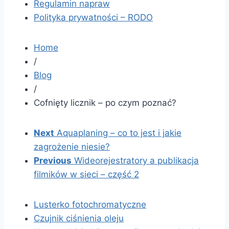
Regulamin napraw
Polityka prywatności – RODO
Home
/
Blog
/
Cofnięty licznik – po czym poznać?
Next
Aquaplaning – co to jest i jakie
zagrożenie niesie?
Previous
Wideorejestratory a publikacja
filmików w sieci – część 2
Lusterko fotochromatyczne
Czujnik ciśnienia oleju