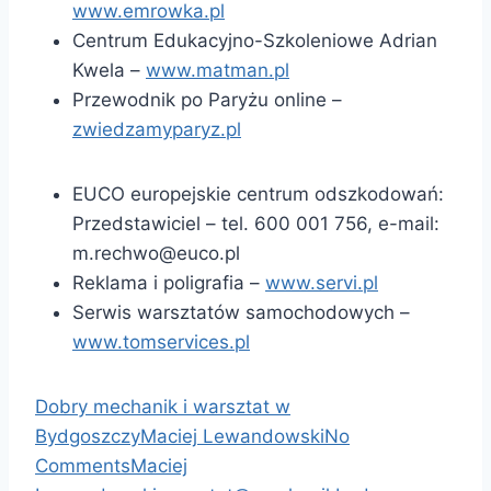
www.emrowka.pl
Centrum Edukacyjno-Szkoleniowe Adrian
Kwela –
www.matman.pl
Przewodnik po Paryżu online –
zwiedzamyparyz.pl
EUCO europejskie centrum odszkodowań:
Przedstawiciel – tel. 600 001 756, e-mail:
m.rechwo@euco.pl
Reklama i poligrafia –
www.servi.pl
Serwis warsztatów samochodowych –
www.tomservices.pl
Dobry mechanik i warsztat w
Bydgoszczy
Maciej Lewandowski
No
Comments
Maciej