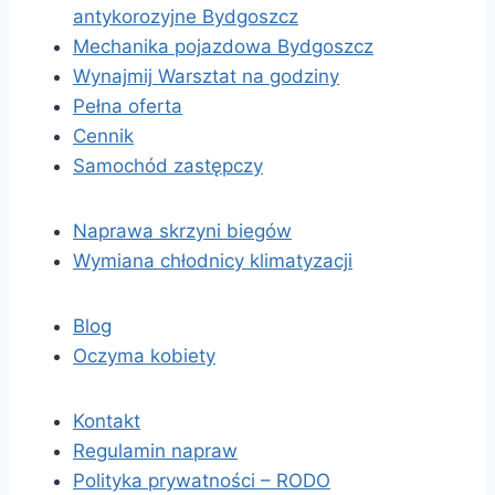
antykorozyjne Bydgoszcz
Mechanika pojazdowa Bydgoszcz
Wynajmij Warsztat na godziny
Pełna oferta
Cennik
Samochód zastępczy
Naprawa skrzyni biegów
Wymiana chłodnicy klimatyzacji
Blog
Oczyma kobiety
Kontakt
Regulamin napraw
Polityka prywatności – RODO