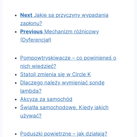
Next
Jakie są przyczyny wypadania
zapłonu?
Previous
Mechanizm różnicowy
(Dyferencjał)
Pompowtryskiwacze – co powinieneś o
nich wiedzieć?
Statoil zmienia się w Circle K
Dlaczego należy wymieniać sondę
lambda?
Akcyza za samochód
Światła samochodowe. Kiedy jakich
używać?
Poduszki powietrzne – jak działają?