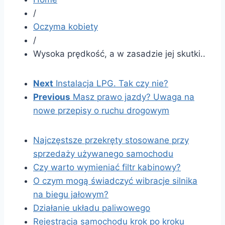
/
Oczyma kobiety
/
Wysoka prędkość, a w zasadzie jej skutki..
Next
Instalacja LPG. Tak czy nie?
Previous
Masz prawo jazdy? Uwaga na
nowe przepisy o ruchu drogowym
Najczęstsze przekręty stosowane przy
sprzedaży używanego samochodu
Czy warto wymieniać filtr kabinowy?
O czym mogą świadczyć wibracje silnika
na biegu jałowym?
Działanie układu paliwowego
Rejestracja samochodu krok po kroku