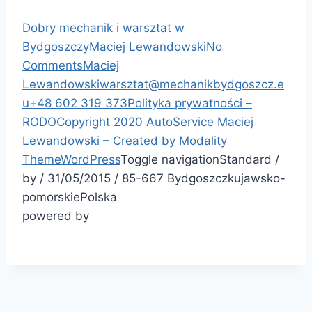
Dobry mechanik i warsztat w
Bydgoszczy
Maciej Lewandowski
No
Comments
Maciej
Lewandowski
warsztat@mechanikbydgoszcz.e
u
+48 602 319 373
Polityka prywatności –
RODO
Copyright 2020 AutoService Maciej
Lewandowski – Created by
Modality
Theme
WordPress
Toggle navigation
Standard
/
by
/
31/05/2015
/
85-667
Bydgoszcz
kujawsko-
pomorskie
Polska
powered by