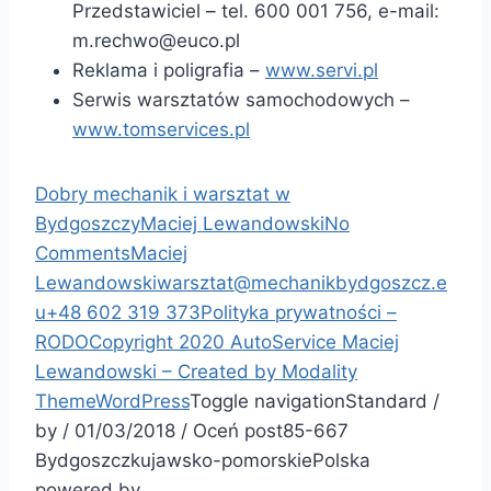
Przedstawiciel – tel. 600 001 756, e-mail:
m.rechwo@euco.pl
Reklama i poligrafia –
www.servi.pl
Serwis warsztatów samochodowych –
www.tomservices.pl
Dobry mechanik i warsztat w
Bydgoszczy
Maciej Lewandowski
No
Comments
Maciej
Lewandowski
warsztat@mechanikbydgoszcz.e
u
+48 602 319 373
Polityka prywatności –
RODO
Copyright 2020 AutoService Maciej
Lewandowski – Created by
Modality
Theme
WordPress
Toggle navigation
Standard
/
by
/
01/03/2018
/
Oceń post
85-667
Bydgoszcz
kujawsko-pomorskie
Polska
powered by