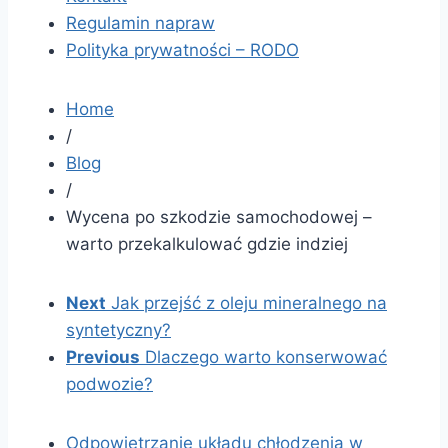
Regulamin napraw
Polityka prywatności – RODO
Home
/
Blog
/
Wycena po szkodzie samochodowej –
warto przekalkulować gdzie indziej
Next
Jak przejść z oleju mineralnego na
syntetyczny?
Previous
Dlaczego warto konserwować
podwozie?
Odpowietrzanie układu chłodzenia w