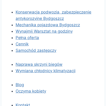
Konserwacja podwozia, zabezpieczenie
antykorozyjne Bydgoszcz
Mechanika pojazdowa Bydgoszcz
Wynajmij Warsztat na godziny
Pełna oferta
Cennik
Samochód zastępczy
Naprawa skrzyni biegów
Wymiana chłodnicy klimatyzacji
Blog
Oczyma kobiety
Kontakt