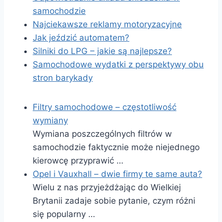
samochodzie
Najciekawsze reklamy motoryzacyjne
Jak jeździć automatem?
Silniki do LPG – jakie są najlepsze?
Samochodowe wydatki z perspektywy obu
stron barykady
Filtry samochodowe – częstotliwość
wymiany
Wymiana poszczególnych filtrów w
samochodzie faktycznie może niejednego
kierowcę przyprawić …
Opel i Vauxhall – dwie firmy te same auta?
Wielu z nas przyjeżdżając do Wielkiej
Brytanii zadaje sobie pytanie, czym różni
się popularny …