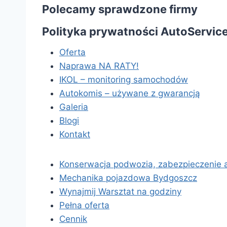
Polecamy sprawdzone firmy
Polityka prywatności AutoService
Oferta
Naprawa NA RATY!
IKOL – monitoring samochodów
Autokomis – używane z gwarancją
Galeria
Blogi
Kontakt
Konserwacja podwozia, zabezpieczenie 
Mechanika pojazdowa Bydgoszcz
Wynajmij Warsztat na godziny
Pełna oferta
Cennik