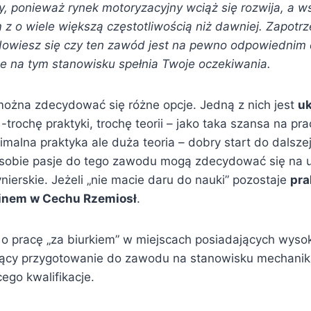
y, ponieważ rynek motoryzacyjny wciąż się rozwija, a w
z o wiele większą częstotliwością niż dawniej. Zapot
dowiesz się czy ten zawód jest na pewno odpowiednim dl
e na tym stanowisku spełnia Twoje oczekiwania.
ożna zdecydować się różne opcje. Jedną z nich jest
uk
trochę praktyki, trochę teorii – jako taka szansa na pr
imalna praktyka ale duża teoria – dobry start do dalsze
 w sobie pasje do tego zawodu mogą zdecydować się na 
ierskie. Jeżeli „nie macie daru do nauki” pozostaje
pra
minem w Cechu Rzemiosł
.
j o pracę „za biurkiem” w miejscach posiadających wysoką
ający przygotowanie do zawodu na stanowisku mechan
go kwalifikacje.