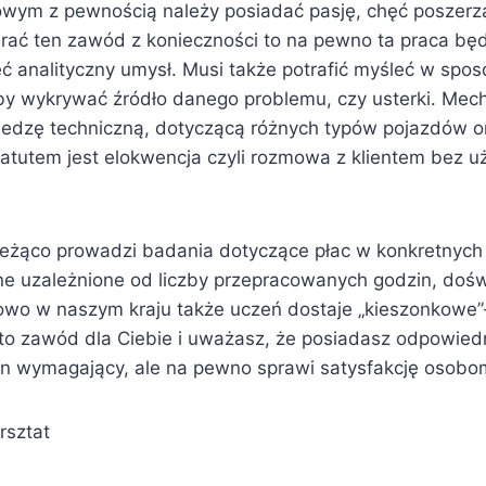
m z pewnością należy posiadać pasję, chęć poszerzan
ybrać ten zawód z konieczności to na pewno ta praca bę
 analityczny umysł. Musi także potrafić myśleć w spos
by wykrywać źródło danego problemu, czy usterki. Mecha
iedzę techniczną, dotyczącą różnych typów pojazdów or
atutem jest elokwencja czyli rozmowa z klientem bez u
bieżąco prowadzi badania dotyczące płac w konkretnyc
ne uzależnione od liczby przepracowanych godzin, dośw
owo w naszym kraju także uczeń dostaje „kieszonkowe”- 
e to zawód dla Ciebie i uważasz, że posiadasz odpowie
n wymagający, ale na pewno sprawi satysfakcję osobom, 
rsztat