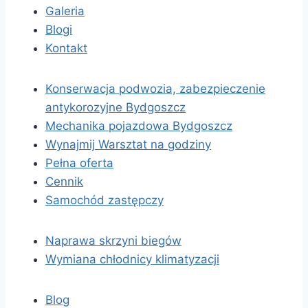
Galeria
Blogi
Kontakt
Konserwacja podwozia, zabezpieczenie
antykorozyjne Bydgoszcz
Mechanika pojazdowa Bydgoszcz
Wynajmij Warsztat na godziny
Pełna oferta
Cennik
Samochód zastępczy
Naprawa skrzyni biegów
Wymiana chłodnicy klimatyzacji
Blog