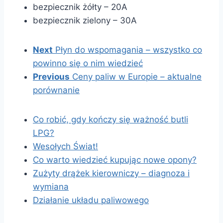
bezpiecznik żółty – 20A
bezpiecznik zielony – 30A
Next
Płyn do wspomagania – wszystko co
powinno się o nim wiedzieć
Previous
Ceny paliw w Europie – aktualne
porównanie
Co robić, gdy kończy się ważność butli
LPG?
Wesołych Świat!
Co warto wiedzieć kupując nowe opony?
Zużyty drążek kierowniczy – diagnoza i
wymiana
Działanie układu paliwowego