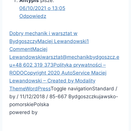
Antypis
pisze:
06/10/2021 o 13:05
Odpowiedz
Dobry mechanik i warsztat w
Bydgoszczy
Maciej Lewandowski
1
Comment
Maciej
Lewandowski
warsztat@mechanikbydgoszcz.e
u
+48 602 319 373
Polityka prywatności –
RODO
Copyright 2020 AutoService Maciej
Lewandowski – Created by
Modality
Theme
WordPress
Toggle navigation
Standard
/
by
/
11/12/2018
/
85-667
Bydgoszcz
kujawsko-
pomorskie
Polska
powered by