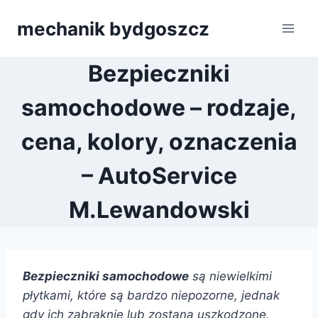
Przejdź
mechanik bydgoszcz
do
treści
Bezpieczniki
samochodowe – rodzaje,
cena, kolory, oznaczenia
– AutoService
M.Lewandowski
Bezpieczniki samochodowe
są niewielkimi
płytkami, które są bardzo niepozorne, jednak
gdy ich zabraknie lub zostaną uszkodzone,