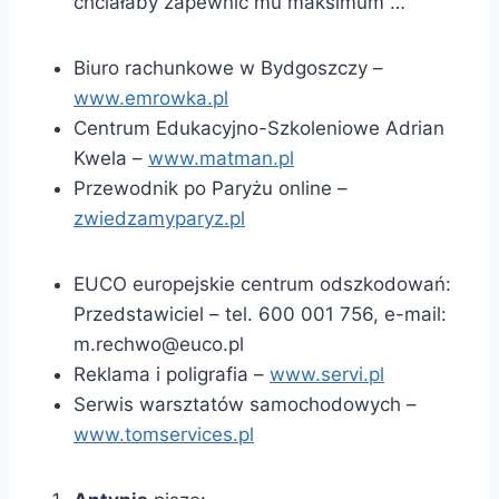
chciałaby zapewnić mu maksimum …
Biuro rachunkowe w Bydgoszczy –
www.emrowka.pl
Centrum Edukacyjno-Szkoleniowe Adrian
Kwela –
www.matman.pl
Przewodnik po Paryżu online –
zwiedzamyparyz.pl
EUCO europejskie centrum odszkodowań:
Przedstawiciel – tel. 600 001 756, e-mail:
m.rechwo@euco.pl
Reklama i poligrafia –
www.servi.pl
Serwis warsztatów samochodowych –
www.tomservices.pl