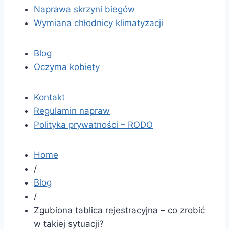
Naprawa skrzyni biegów
Wymiana chłodnicy klimatyzacji
Blog
Oczyma kobiety
Kontakt
Regulamin napraw
Polityka prywatności – RODO
Home
/
Blog
/
Zgubiona tablica rejestracyjna – co zrobić
w takiej sytuacji?