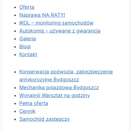
Oferta
Naprawa NA RATY!
IKOL – monitoring samochodów
Autokomis – używane z gwarancją
Galeria
Blogi
Kontakt
Konserwacja podwozia, zabezpieczenie
antykorozyjne Bydgoszcz
Mechanika pojazdowa Bydgoszcz
Wynajmij Warsztat na godziny
Pełna oferta
Cennik
Samochód zastępczy