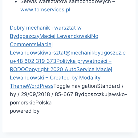
Serwis warsztatów samochodowych –
www.tomservices.pl
Dobry mechanik i warsztat w
Bydgoszczy
Maciej Lewandowski
No
Comments
Maciej
Lewandowski
warsztat@mechanikbydgoszcz.e
u
+48 602 319 373
Polityka prywatności –
RODO
Copyright 2020 AutoService Maciej
Lewandowski – Created by
Modality
Theme
WordPress
Toggle navigation
Standard
/
by
/
29/09/2018
/
85-667
Bydgoszcz
kujawsko-
pomorskie
Polska
powered by