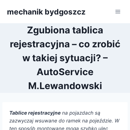
Przejdź
mechanik bydgoszcz
do
treści
Zgubiona tablica
rejestracyjna – co zrobić
w takiej sytuacji? –
AutoService
M.Lewandowski
Tablice rejestracyjne
na pojazdach są
zazwyczaj wsuwane do ramek na pojeździe. W
ten sposób montowane mogą szybko ulec