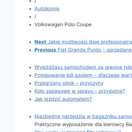
/
Autokomis
/
Volkswagen Polo Coupe
Next
Jakie możliwości daje profesjona
Previous
Fiat Grande Punto – sprzedane
Wyjeżdżasz samochodem za granicę tylko
Pompowanie kół azotem – dlaczego war
Przegrzany silnik – przyczyny
Koło zapasowe w sprayu – przydatne?
Jak jeździć automatem?
Niezbędne narzędzia w bagażniku sam
Praktyczne wyposażenie dla kierowcy B