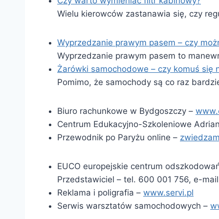
Czy warto wymieniać filtr kabinowy?
Wielu kierowców zastanawia się, czy reg
Wyprzedzanie prawym pasem – czy moż
Wyprzedzanie prawym pasem to manewr
Żarówki samochodowe – czy komuś się n
Pomimo, że samochody są co raz bardzi
Biuro rachunkowe w Bydgoszczy –
www.
Centrum Edukacyjno-Szkoleniowe Adria
Przewodnik po Paryżu online –
zwiedzam
EUCO europejskie centrum odszkodowań
Przedstawiciel – tel. 600 001 756, e-mai
Reklama i poligrafia –
www.servi.pl
Serwis warsztatów samochodowych –
ww