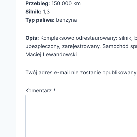
Przebieg:
150 000 km
Silnik:
1,3
Typ paliwa:
benzyna
Opis:
Kompleksowo odrestaurowany: silnik, bl
ubezpieczony, zarejestrowany. Samochód spr
Maciej Lewandowski
Twój adres e-mail nie zostanie opublikowany
Komentarz
*