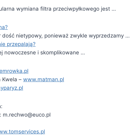
ularna wymiana filtra przeciwpyłkowego jest …
na?
 dość nietypowy, ponieważ zwykle wyprzedzamy …
ie przepalają?
ej nowoczesne i skomplikowane …
emrowka.pl
n Kwela –
www.matman.pl
yparyz.pl
:
l:
m.rechwo@euco.pl
w.tomservices.pl