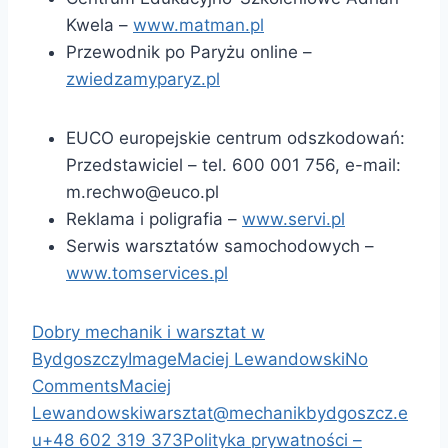
Kwela –
www.matman.pl
Przewodnik po Paryżu online –
zwiedzamyparyz.pl
EUCO europejskie centrum odszkodowań:
Przedstawiciel – tel. 600 001 756, e-mail:
m.rechwo@euco.pl
Reklama i poligrafia –
www.servi.pl
Serwis warsztatów samochodowych –
www.tomservices.pl
Dobry mechanik i warsztat w
Bydgoszczy
Image
Maciej Lewandowski
No
Comments
Maciej
Lewandowski
warsztat@mechanikbydgoszcz.e
u
+48 602 319 373
Polityka prywatności –