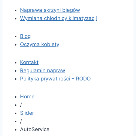
Naprawa skrzyni biegów
Wymiana chłodnicy klimatyzacji
Blog
Oczyma kobiety
Kontakt
Regulamin napraw
Polityka prywatności – RODO
Home
/
Slider
/
AutoService