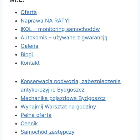
Oferta
Naprawa NA RATY!
IKOL – monitoring samochodów
Autokomis – używane z gwarancją
Galeria
Blogi
Kontakt
Konserwacja podwozia, zabezpieczenie
antykorozyjne Bydgoszcz
Mechanika pojazdowa Bydgoszcz
Wynajmij Warsztat na godziny
Pełna oferta
Cennik
Samochód zastępczy