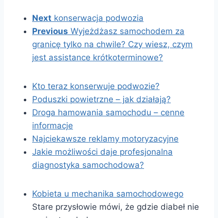
Next
konserwacja podwozia
Previous
Wyjeżdżasz samochodem za
granicę tylko na chwile? Czy wiesz, czym
jest assistance krótkoterminowe?
Kto teraz konserwuje podwozie?
Poduszki powietrzne – jak działają?
Droga hamowania samochodu – cenne
informacje
Najciekawsze reklamy motoryzacyjne
Jakie możliwości daje profesjonalna
diagnostyka samochodowa?
Kobieta u mechanika samochodowego
Stare przysłowie mówi, że gdzie diabeł nie