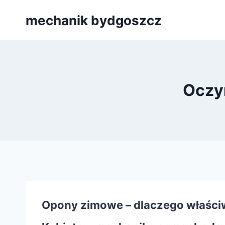
Przejdź
mechanik bydgoszcz
do
treści
Oczy
Opony zimowe – dlaczego właściw