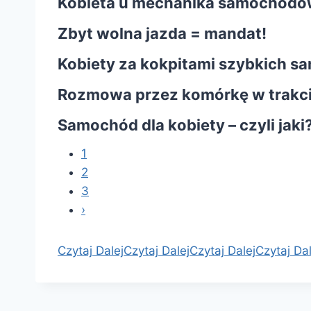
Kobieta u mechanika samochod
Zbyt wolna jazda = mandat!
Kobiety za kokpitami szybkich 
Rozmowa przez komórkę w trakcie
Samochód dla kobiety – czyli jaki
1
2
3
›
Czytaj Dalej
Czytaj Dalej
Czytaj Dalej
Czytaj Dal