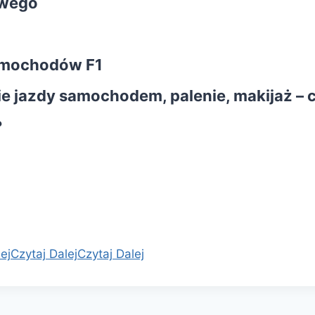
owego
samochodów F1
 jazdy samochodem, palenie, makijaż – 
?
ej
Czytaj Dalej
Czytaj Dalej