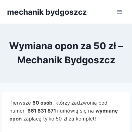
Przejdź
mechanik bydgoszcz
do
treści
Wymiana opon za 50 zł –
Mechanik Bydgoszcz
Pierwsze
50 osób
, którzy zadzwonią pod
numer
661 831 871
i umówią się na
wymianę
opon
zapłacą tylko 50 zł za komplet!