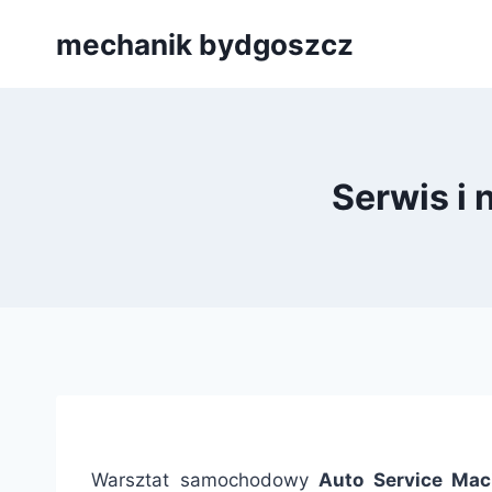
Przejdź
mechanik bydgoszcz
do
treści
Serwis i
Warsztat samochodowy
Auto Service Mac