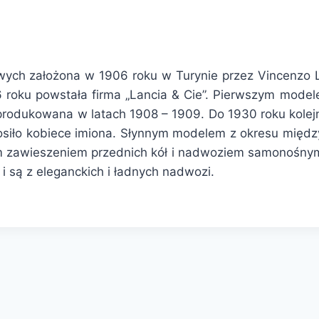
h założona w 1906 roku w Turynie przez Vincenzo Lan
06 roku powstała firma „Lancia & Cie”. Pierwszym mod
produkowana w latach 1908 – 1909. Do 1930 roku kolejn
osiło kobiece imiona. Słynnym modelem z okresu międ
m zawieszeniem przednich kół i nadwoziem samonośny
 są z eleganckich i ładnych nadwozi.