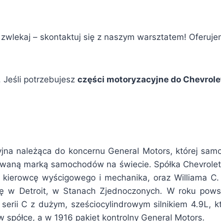
e zwlekaj – skontaktuj się z naszym warsztatem! Oferuje
 Jeśli potrzebujesz
części motoryzacyjne do Chevrol
na należąca do koncernu General Motors, której sam
owaną marką samochodów na świecie. Spółka Chevrolet 
 kierowcę wyścigowego i mechanika, oraz Williama C. „
się w Detroit, w Stanach Zjednoczonych. W roku pows
erii C z dużym, sześciocylindrowym silnikiem 4.9L, 
w spółce, a w 1916 pakiet kontrolny General Motors.