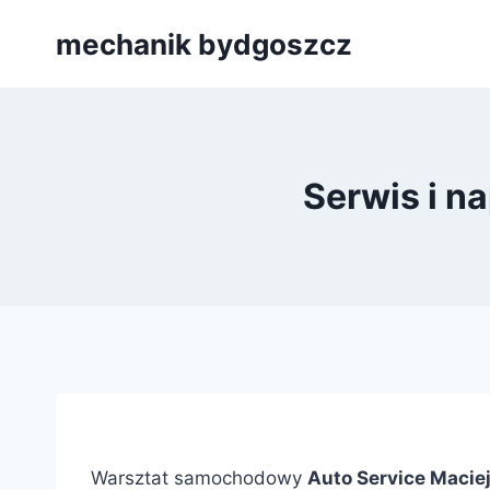
Przejdź
mechanik bydgoszcz
do
treści
Serwis i n
Warsztat samochodowy
Auto Service Macie